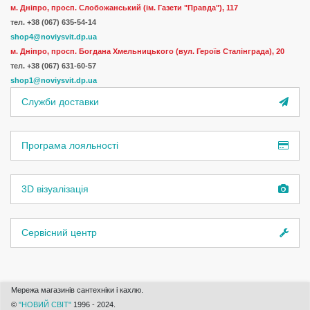
м. Дніпро, просп. Слобожанський (ім. Газети "Правда"), 117
тел. +38 (067) 635-54-14
shop4@noviysvit.dp.ua
м. Дніпро, просп. Богдана Хмельницького (вул. Героїв Сталінграда), 20
тел. +38 (067) 631-60-57
shop1@noviysvit.dp.ua
Служби доставки
Програма лояльності
3D візуалізація
Сервісний центр
Мережа магазинів сантехніки і кахлю.
©
"НОВИЙ СВІТ"
1996 - 2024.