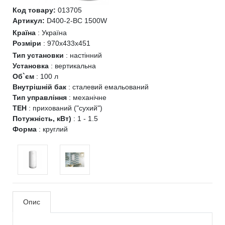
Код товару:
013705
Артикул:
D400-2-BC 1500W
Країна
:
Україна
Розміри
:
970х433х451
Тип установки
:
настінний
Установка
:
вертикальна
Об`єм
:
100 л
Внутрішній бак
:
сталевий емальований
Тип управління
:
механічне
ТЕН
:
прихований ("сухий")
Потужність, кВт)
:
1 - 1.5
Форма
:
круглий
Опис