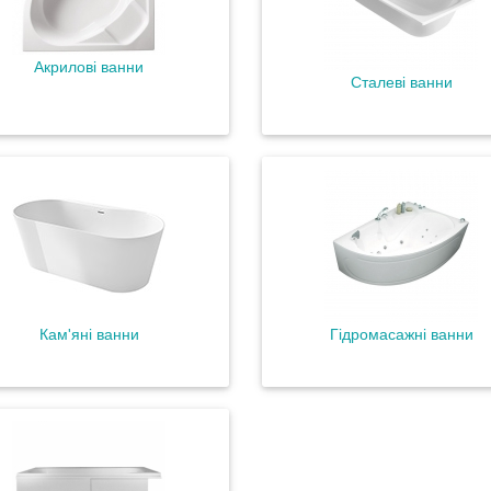
Акрилові ванни
Сталеві ванни
Кам'яні ванни
Гідромасажні ванни