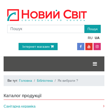
RU
UA
Інтернет магазин
Ви тут:
Головна
Бібліотека
Як вибрати ?
Каталог продукції
Санітарна кераміка