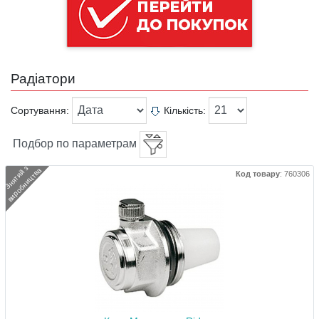
Радіатори
Сортування:
Кількість:
Подбор по параметрам
З
н
я
т
и
й
з
в
и
р
о
б
н
и
ц
т
в
а
Код товару
:
760306