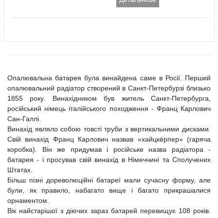
Опалювальна батарея була винайдена саме в Росії. Перший
опалювальний радіатор створений в Санкт-Петербурзі близько
1855 року. Винахідником був житель Санкт-Петербурга,
російський німець італійського походження - Франц Карлович
Сан-Галлі.
Винахід являло собою товсті труби з вертикальними дисками.
Свій винахід Франц Карлович назвав «хайцкёрпер» (гаряча
коробка). Він же придумав і російське назва радіатора -
батарея - і просував свій винахід в Німеччині та Сполучених
Штатах.
Більш пізні дореволюційні батареї мали сучасну форму, але
були, як правило, набагато вище і багато прикрашалися
орнаментом.
Вік найстарішої з діючих зараз батарей перевищує 108 років.