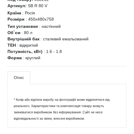
Артикул:
SB R 80 V
Країна
:
Росія
Розміри
:
450x480x758
Тип установки
:
настінний
Об`єм
:
80 л
Внутрішній бак
:
сталевий емальований
ТЕН
:
відкритий
Потужність, кВт)
:
1.6 - 1.8
Форма
:
круглий
Опис
* Колір або відтінок виробу на фотографії може відрізнятися від
реального. Характеристики та комплектація товару можуть
змінюватися виробником без інформування. Сайт не несе
відповідальності за зміни, внесені виробником.