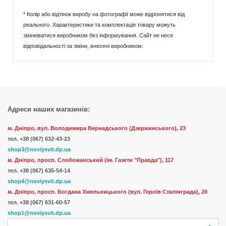
* Колір або відтінок виробу на фотографії може відрізнятися від
реального. Характеристики та комплектація товару можуть
змінюватися виробником без інформування. Сайт не несе
відповідальності за зміни, внесені виробником.
Адреси наших магазинів:
м. Дніпро, вул. Володимира Вернадського (Дзержинського), 23
тел.
+38 (067) 632-43-23
shop3@noviysvit.dp.ua
м. Дніпро, просп. Слобожанський (ім. Газети "Правда"), 117
тел. +38 (067) 635-54-14
shop4@noviysvit.dp.ua
м. Дніпро, просп. Богдана Хмельницького (вул. Героїв Сталінграда), 20
тел. +38 (067) 631-60-57
shop1@noviysvit.dp.ua