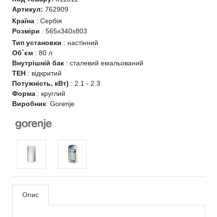
Артикул:
762909
Країна
:
Сербія
Розміри
:
565x340x803
Тип установки
:
настінний
Об`єм
:
80 л
Внутрішній бак
:
сталевий емальований
ТЕН
:
відкритий
Потужність, кВт)
:
2.1 - 2.3
Форма
:
круглий
Виробник
:
Gorenje
Опис