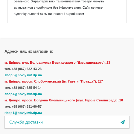
реального. Характеристики та комплектація товару можуть
змінюватися виробником без інформування. Сайт не несе
відповідальності за зміни, внесені виробником.
Адреси наших магазинів:
м. Дніпро, вул. Володимира Вернадського (Дзержинського), 23
тел.
+38 (067) 632-43-23
shop3@noviysvit.dp.ua
м. Дніпро, просп. Слобожанський (ім. Газети "Правда"), 117
тел. +38 (067) 635-54-14
shop4@noviysvit.dp.ua
м. Дніпро, просп. Богдана Хмельницького (вул. Героїв Сталінграда), 20
тел. +38 (067) 631-60-57
shop1@noviysvit.dp.ua
Служби доставки