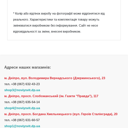
* Колір або відтінок виробу на фотографії може відрізнятися від
реального. Характеристики та комплектація товару можуть
змінюватися виробником без інформування. Сайт не несе
відповідальності за зміни, внесені виробником.
Адреси наших магазинів:
м. Дніпро, вул. Володимира Вернадського (Дзержинського), 23
тел.
+38 (067) 632-43-23
shop3@noviysvit.dp.ua
м. Дніпро, просп. Слобожанський (ім. Газети "Правда"), 117
тел. +38 (067) 635-54-14
shop4@noviysvit.dp.ua
м. Дніпро, просп. Богдана Хмельницького (вул. Героїв Сталінграда), 20
тел. +38 (067) 631-60-57
shop1@noviysvit.dp.ua