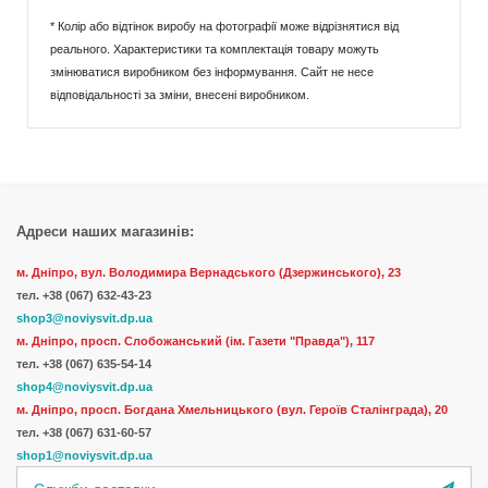
* Колір або відтінок виробу на фотографії може відрізнятися від
реального. Характеристики та комплектація товару можуть
змінюватися виробником без інформування. Сайт не несе
відповідальності за зміни, внесені виробником.
Адреси наших магазинів:
м. Дніпро, вул. Володимира Вернадського (Дзержинського), 23
тел.
+38 (067) 632-43-23
shop3@noviysvit.dp.ua
м. Дніпро, просп. Слобожанський (ім. Газети "Правда"), 117
тел. +38 (067) 635-54-14
shop4@noviysvit.dp.ua
м. Дніпро, просп. Богдана Хмельницького (вул. Героїв Сталінграда), 20
тел. +38 (067) 631-60-57
shop1@noviysvit.dp.ua