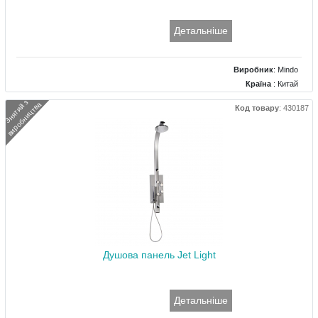
Детальніше
Виробник
:
Mindo
Країна
: Китай
Тип
: Фігурна панель
З
н
я
т
и
й
з
в
и
р
о
б
н
и
ц
т
в
а
Код товару
:
430187
Матеріал
: Скло
Розміри (мм)
: 330x1600
Душова панель Jet Light
Детальніше