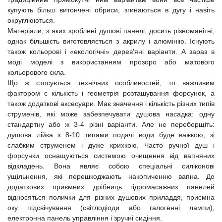
купують більш витончені обриси, згинаються в дугу і навіть
округлюються.
Матеріали, з яких зроблені душові панелі, досить різноманітні,
однак більшість виготовляється з акрилу і алюмінію. Існують
також кольорові і «екологічні» дерев'яні варіанти. А зараз в
моді моделі з використанням прозоро або матового
кольорового скла.
Що ж стосується технічних особливостей, то важливим
фактором є кількість і геометрія розташування форсунок, а
також додаткові аксесуари. Має значення і кількість різних типів
струменів, які може забезпечувати душова насадка: одну
стандартну або ж 3-4 різні варіанти. Але не переборщіть:
душова лійка з 8-10 типами подачі води буде важкою, зі
слабким струменем і дуже крихкою. Часто ручної душ і
форсунки оснащуються системою очищення від вапняних
відкладень. Вона являє собою спеціальні силіконові
ущільнення, які перешкоджають накопиченню вапна. До
додаткових приємних дрібниць гідромасажних панелей
відносяться полички для різних душових приладдя, приємна
оку підсвічування (світлодіоди або галогенні лампи),
електронна панель управління і зручні сидіння.