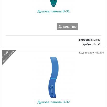
Душова панель B-01
Детальніше
Виробник
:
Mindo
Країна
: Китай
Тип
: Фігурна панель
З
н
я
т
и
й
з
в
и
р
о
б
н
и
ц
т
в
а
Код товару
:
431309
Матеріал
: Скло
Розміри (мм)
: 330x1600
Душова панель B-02