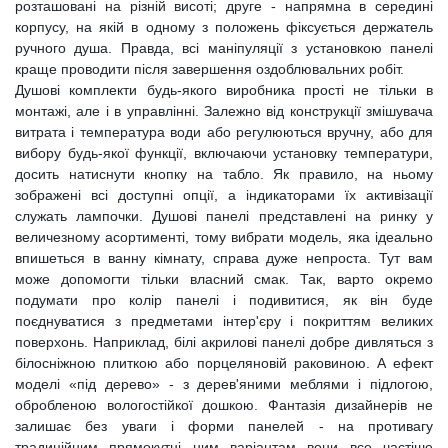
розташовані на різній висоті; друге - напрямна в середині
корпусу, на якій в одному з положень фіксується держатель
ручного душа. Правда, всі маніпуляції з установкою панелі
краще проводити після завершення оздоблювальних робіт.
Душові комплекти будь-якого виробника прості не тільки в
монтажі, але і в управлінні. Залежно від конструкції змішувача
витрата і температура води або регулюються вручну, або для
вибору будь-якої функції, включаючи установку температури,
досить натиснути кнопку на табло. Як правило, на ньому
зображені всі доступні опції, а індикаторами їх активізації
служать лампочки. Душові панелі представлені на ринку у
величезному асортименті, тому вибрати модель, яка ідеально
впишеться в ванну кімнату, справа дуже непроста. Тут вам
може допомогти тільки власний смак. Так, варто окремо
подумати про колір панелі і подивитися, як він буде
поєднуватися з предметами інтер'єру і покриттям великих
поверхонь. Наприклад, білі акрилові панелі добре дивляться з
білосніжною плиткою або порцеляновій раковиною. А ефект
моделі «під дерево» - з дерев'яними меблями і підлогою,
обробленою вологостійкої дошкою. Фантазія дизайнерів не
залишає без уваги і форми панелей - на противагу
традиційним прямокутні ним варіантам вони все частіше