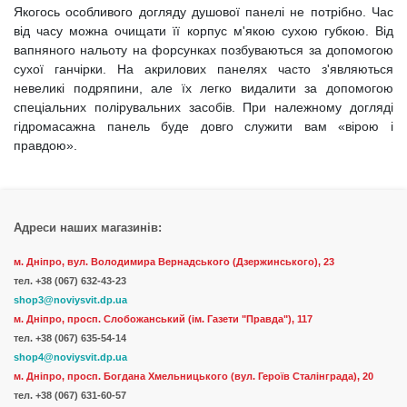
Якогось особливого догляду душової панелі не потрібно. Час
від часу можна очищати її корпус м'якою сухою губкою. Від
вапняного нальоту на форсунках позбуваються за допомогою
сухої ганчірки. На акрилових панелях часто з'являються
невеликі подряпини, але їх легко видалити за допомогою
спеціальних полірувальних засобів. При належному догляді
гідромасажна панель буде довго служити вам «вірою і
правдою».
Адреси наших магазинів:
м. Дніпро, вул. Володимира Вернадського (Дзержинського), 23
тел.
+38 (067) 632-43-23
shop3@noviysvit.dp.ua
м. Дніпро, просп. Слобожанський (ім. Газети "Правда"), 117
тел. +38 (067) 635-54-14
shop4@noviysvit.dp.ua
м. Дніпро, просп. Богдана Хмельницького (вул. Героїв Сталінграда), 20
тел. +38 (067) 631-60-57