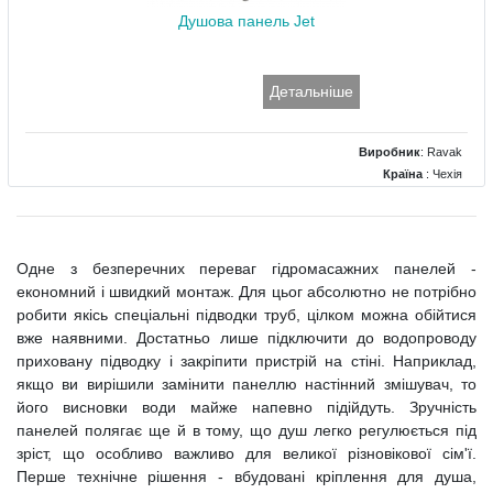
Душова панель Jet
Детальніше
Виробник
:
Ravak
Країна
: Чехія
Тип
: Пряма панель
Матеріал
: Алюміній
Розміри (мм)
: 290x1450
Одне з безперечних переваг гідромасажних панелей -
економний і швидкий монтаж. Для цьог абсолютно не потрібно
робити якісь спеціальні підводки труб, цілком можна обійтися
вже наявними. Достатньо лише підключити до водопроводу
приховану підводку і закріпити пристрій на стіні. Наприклад,
якщо ви вирішили замінити панеллю настінний змішувач, то
його висновки води майже напевно підійдуть. Зручність
панелей полягає ще й в тому, що душ легко регулюється під
зріст, що особливо важливо для великої різновікової сім'ї.
Перше технічне рішення - вбудовані кріплення для душа,