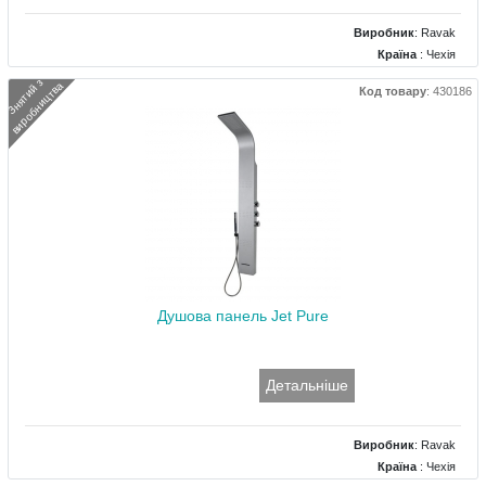
Виробник
:
Ravak
Країна
: Чехія
Тип
: Пряма панель
З
н
я
т
и
й
з
в
и
р
о
б
н
и
ц
т
в
а
Код товару
:
430186
Матеріал
: Алюміній
Розміри (мм)
: 230x1420
Душова панель Jet Pure
Детальніше
Виробник
:
Ravak
Країна
: Чехія