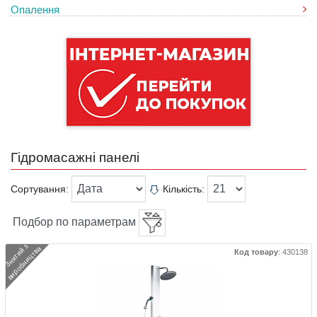
Опалення
Гідромасажні панелі
Сортування:
Кількість:
Подбор по параметрам
З
н
я
т
и
й
з
в
и
р
о
б
н
и
ц
т
в
а
Код товару
:
430138