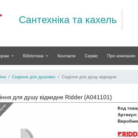
Сантехніка та кахель
ерам
Бібліотека
Контакти
Сервіс
Про компанію
іни
Сидіння для душових
Сидіння для душу відкидне
іння для душу відкидне Ridder (
A041101
)
З
н
я
т
и
з
в
и
р
о
б
н
и
ц
т
в
й
а
Код това
Артикул:
Виробни