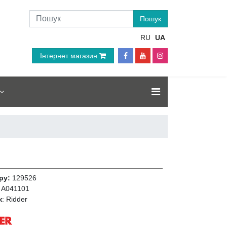
RU
UA
Інтернет магазин
ру:
129526
A041101
к
:
Ridder