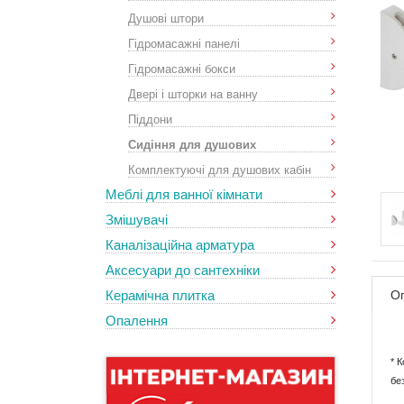
Душові штори
Гідромасажні панелі
Гідромасажні бокси
Двері і шторки на ванну
Піддони
Сидіння для душових
Комплектуючі для душових кабін
Меблі для ванної кімнати
Змішувачі
Каналізаційна арматура
Аксесуари до сантехніки
Керамічна плитка
О
Опалення
* 
бе