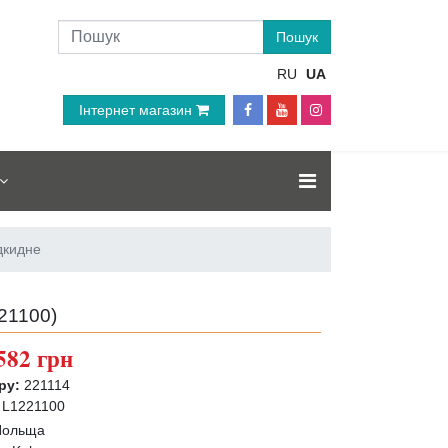
RU
UA
Інтернет магазин
дкидне
21100
)
582 грн
ру:
221114
L1221100
Польща