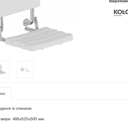
Виробни
пис
діння зі спинкою.
зміри: 486x525x500 мм.