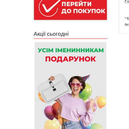
Гл
* 
бе
Акції сьогодні