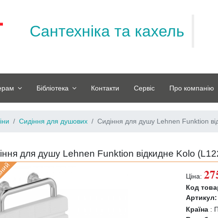
Сантехніка та кахель
ерам
Бібліотека
Контакти
Сервіс
Про компанію
іни
Сидіння для душових
Сидіння для душу Lehnen Funktion ві
іння для душу Lehnen Funktion відкидне Kolo (
L12
вний
27
Ціна:
Код това
Артикул:
Країна
: