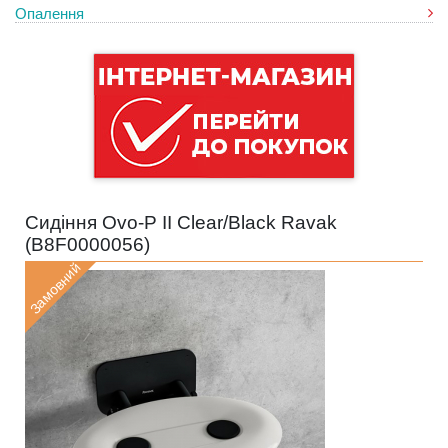
Опалення
Сидіння Ovo-P II Clear/Black Ravak
(
B8F0000056
)
Замовний