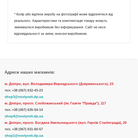
* Колір або відтінок виробу на фотографії може відрізнятися від
реального. Характеристики та комплектація товару можуть
змінюватися виробником без інформування. Сайт не несе
відповідальності за зміни, внесені виробником.
Адреси наших магазинів:
м. Дніпро, вул. Володимира Вернадського (Дзержинського), 23
тел.
+38 (067) 632-43-23
shop3@noviysvit.dp.ua
м. Дніпро, просп. Слобожанський (ім. Газети "Правда"), 117
тел. +38 (067) 635-54-14
shop4@noviysvit.dp.ua
м. Дніпро, просп. Богдана Хмельницького (вул. Героїв Сталінграда), 20
тел. +38 (067) 631-60-57
shop1@noviysvit.dp.ua