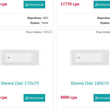
 грн
11730 грн
Детальніше
Детальн
Виробник
:
HES
Виробни
Країна
: Чехія
Країна
Розміри
: 1700x700x390
Розміри
: 1800x8
Код товару
:
150522
Код товар
Форма
: прямокутна
Форма
: прям
Комплектація
: Ніжки
Комплектація
Ванна Dao 170x70
Ванна Dao 160x70
 грн
8880 грн
Детальніше
Детальн