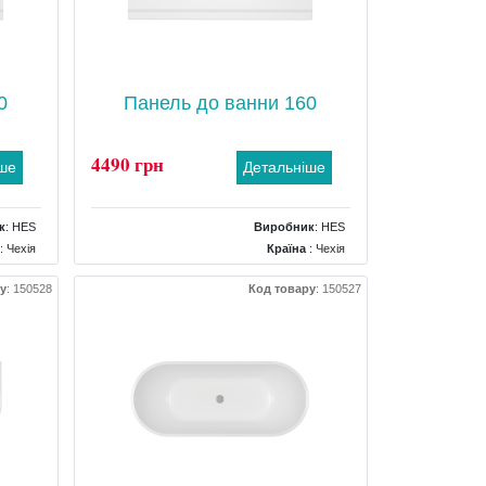
0
Панель до ванни 160
4490 грн
іше
Детальніше
к
:
HES
Виробник
:
HES
: Чехія
Країна
: Чехія
Панель
Тип
: Панель
у
:
150528
Код товару
:
150527
окутна
Форма панелі
: Фронтальна прямокутна