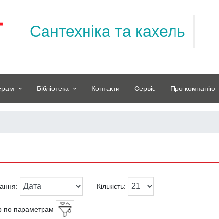
Сантехніка та кахель
ерам
Бібліотека
Контакти
Сервіс
Про компанію
вання:
Кількість:
р по параметрам