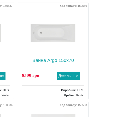
у
:
150537
Код товару
:
150536
Ванна Argo 150x70
8300 грн
іше
Детальніше
к
:
HES
Виробник
:
HES
: Чехія
Країна
: Чехія
00x400
Розміри
: 1500x700x400
у
:
150534
Код товару
:
150533
окутна
Форма
: прямокутна
: Ніжки
Комплектація
: Ніжки