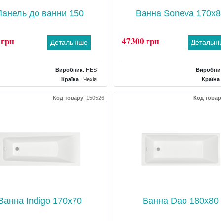
Панель до ванни 150
Ванна Soneva 170x8
 грн
47300 грн
Детальніше
Детальн
Виробник
:
HES
Виробни
Країна
: Чехія
Країна
Тип
: Панель
Розміри
: 1700x8
Код товару
:
150526
Код товар
рма панелі
: Фронтальна прямокутна
Форма
: о
Комплектація
Ванна Indigo 170x70
Ванна Dao 180x80