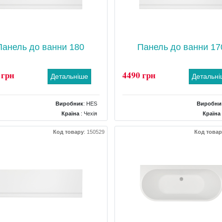
Панель до ванни 180
Панель до ванни 17
 грн
4490 грн
Детальніше
Детальн
Виробник
:
HES
Виробни
Країна
: Чехія
Країна
Тип
: Панель
Тип
: 
Код товару
:
150529
Код товар
рма панелі
: Фронтальна прямокутна
Форма панелі
: Фронтальна прям