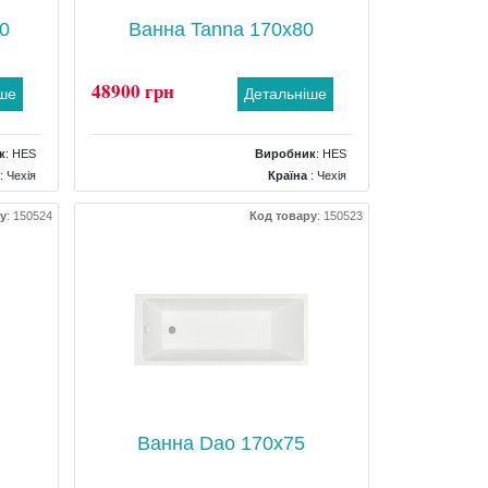
0
Ванна Tanna 170x80
48900 грн
іше
Детальніше
к
:
HES
Виробник
:
HES
: Чехія
Країна
: Чехія
00x420
Розміри
: 1700x800x430
у
:
150524
Код товару
:
150523
вальна
Форма
: овальна
: Ніжки
Комплектація
: Ніжки
Ванна Dao 170x75