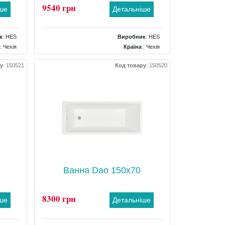
9540 грн
іше
Детальніше
к
:
HES
Виробник
:
HES
: Чехія
Країна
: Чехія
00x400
Розміри
: 1700x750x400
у
:
150521
Код товару
:
150520
окутна
Форма
: прямокутна
: Ніжки
Комплектація
: Ніжки
Ванна Dao 150x70
8300 грн
іше
Детальніше