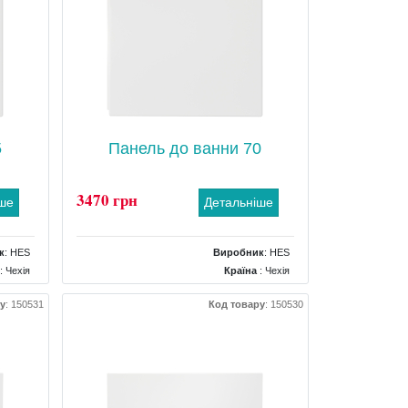
5
Панель до ванни 70
3470 грн
іше
Детальніше
к
:
HES
Виробник
:
HES
: Чехія
Країна
: Чехія
Панель
Тип
: Панель
у
:
150531
Код товару
:
150530
окутна
Форма панелі
: Бічна прямокутна