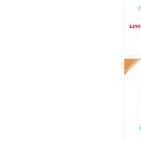
4490
Замовний
Фо