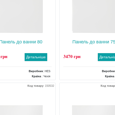
Панель до ванни 80
Панель до ванни 7
 грн
3470 грн
Детальніше
Детальн
Виробник
:
HES
Виробни
Країна
: Чехія
Країна
Тип
: Панель
Тип
: 
Код товару
:
150532
Код товар
Форма панелі
: Бічна прямокутна
Форма панелі
: Бічна прям