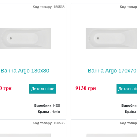
Код товару
:
150538
Код товар
Ванна Argo 180x80
Ванна Argo 170x70
0 грн
9130 грн
Детальніше
Детальн
Виробник
:
HES
Виробни
Країна
: Чехія
Країна
Розміри
: 1800x800x400
Розміри
: 1700x7
Код товару
:
150535
Код товар
Форма
: прямокутна
Форма
: прям
Комплектація
: Ніжки
Комплектація