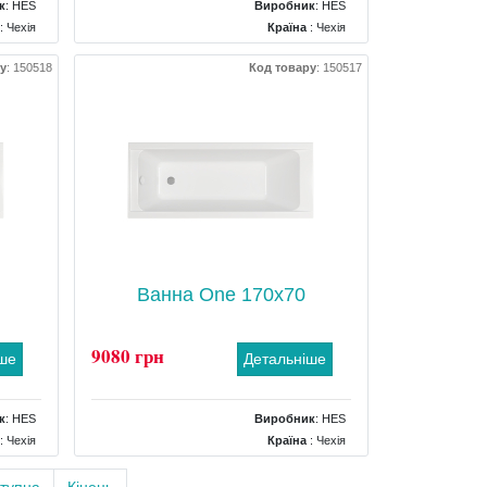
к
:
HES
Виробник
:
HES
: Чехія
Країна
: Чехія
00x400
Розміри
: 1500x700x400
у
:
150518
Код товару
:
150517
окутна
Форма
: прямокутна
: Ніжки
Комплектація
: Ніжки
Ванна One 170x70
9080 грн
іше
Детальніше
к
:
HES
Виробник
:
HES
: Чехія
Країна
: Чехія
50x400
Розміри
: 1700x700x400
окутна
Форма
: прямокутна