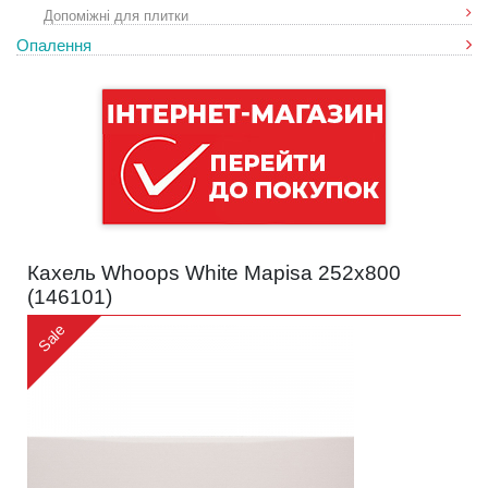
Допоміжні для плитки
Опалення
Кахель Whoops White Mapisa 252х800
(
146101
)
Sale