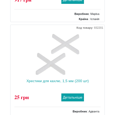
Виробник
:
Mapisa
Країна
: Іспанія
Поверхня
: Матова
Код товару
:
932201
Колір
: Світло-коричневий
Розміри
: 252х800
Хрестики для кахлю, 1,5 мм (200 шт)
25 грн
Детальніше
Виробник
:
Адванта