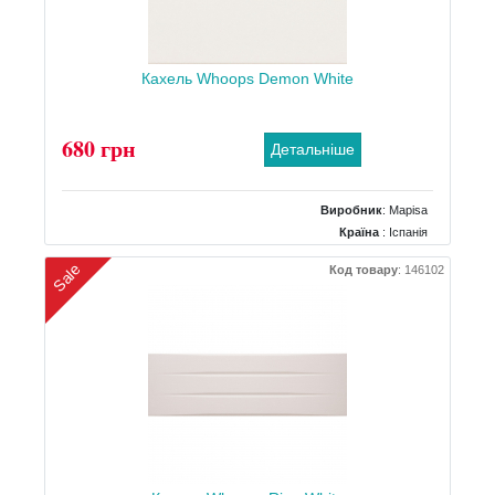
Кахель Whoops Demon White
680 грн
Детальніше
Виробник
:
Mapisa
Країна
: Іспанія
Поверхня
: Матова
Sale
Код товару
:
146102
Колір
: Білий
Розміри
: 402x402