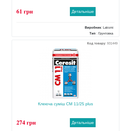
61 грн
Детальніше
Виробник
:
Laksmi
Тип
: Грунтовка
Об`єм/Вага
: 1 л
Код товару
:
931449
Клеюча суміш CM 11/25 plus
274 грн
Детальніше