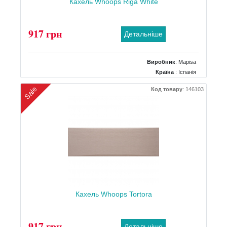
Кахель Whoops Riga White
917 грн
Детальніше
Виробник
:
Mapisa
Країна
: Іспанія
Поверхня
: Матова
Sale
Код товару
:
146103
Колір
: Білий
Розміри
: 252х800
Кахель Whoops Tortora
917 грн
Детальніше