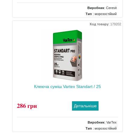
Виробник
:
Ceresit
Тип
: морозостійкий
Вага
: 25 кг
Код товару
:
179202
Клеюча суміш Vartex Standart / 25
286 грн
Детальніше
Виробник
:
VarTex
Тип
: морозостійкий
Вага
: 25 кг