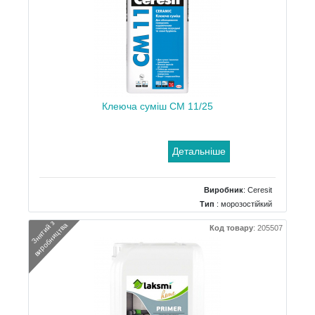
Клеюча суміш СМ 11/25
Детальніше
Виробник
:
Ceresit
Тип
: морозостійкий
Вага
: 25 кг
З
н
я
т
и
й
з
в
и
р
о
б
н
и
ц
т
в
а
Код товару
:
205507