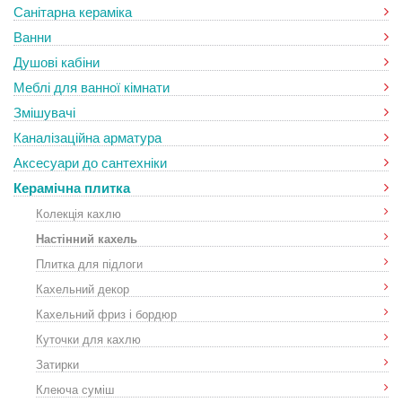
Санітарна кераміка
Ванни
Душові кабіни
Меблі для ванної кімнати
Змішувачі
Каналізаційна арматура
Аксесуари до сантехніки
Керамічна плитка
Колекція кахлю
Настінний кахель
Плитка для підлоги
Кахельний декор
Кахельний фриз і бордюр
Куточки для кахлю
Затирки
Клеюча суміш