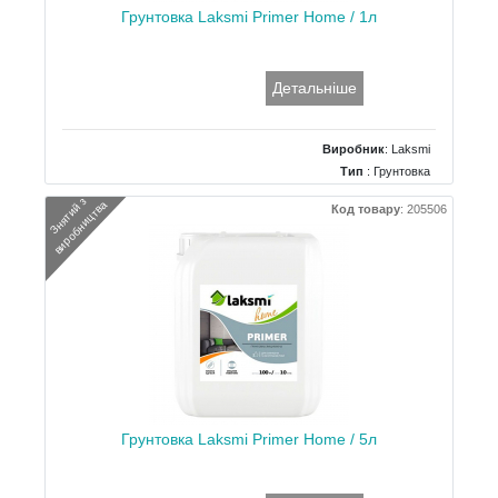
Грунтовка Laksmi Primer Home / 1л
Детальніше
Виробник
:
Laksmi
Тип
: Грунтовка
Об`єм/Вага
: 1 л
З
н
я
т
и
й
з
в
и
р
о
б
н
и
ц
т
в
а
Код товару
:
205506
Грунтовка Laksmi Primer Home / 5л