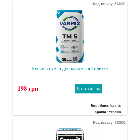
Код товару
:
343201
Клеюча суміш для керамічної плитки
198 грн
Детальніше
Виробник
:
Vanmix
Країна
: Україна
Тип
: морозостійкий
Код товару
:
930801
Вага
: 25 кг