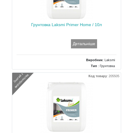
Грунтовка Laksmi Primer Home / 10л
Детальніше
Виробник
:
Laksmi
Тип
: Грунтовка
Об`єм/Вага
: 10 л
З
н
я
т
и
й
з
в
и
р
о
б
н
и
ц
т
в
а
Код товару
:
205505