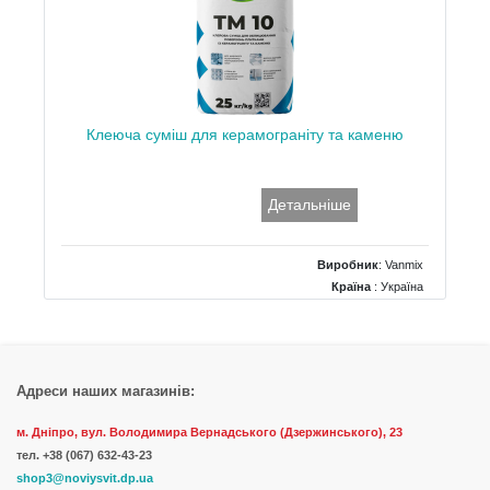
Клеюча суміш для керамограніту та каменю
Детальніше
Виробник
:
Vanmix
Країна
: Україна
Тип
: морозостійкий
Вага
: 25 кг
Адреси наших магазинів:
м. Дніпро, вул. Володимира Вернадського (Дзержинського), 23
тел.
+38 (067) 632-43-23
shop3@noviysvit.dp.ua