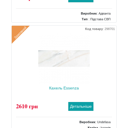
Виробник
:
Адванта
Тип
: Підстава СВП
Замовний
Код товару
:
298701
Кахель Essenza
2610 грн
Детальніше
Виробник
:
Undefasa
Країна
: Іспанія