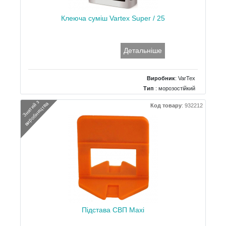
Клеюча суміш Vartex Super / 25
Детальніше
Виробник
:
VarTex
Тип
: морозостійкий
Вага
: 25 кг
З
н
я
т
и
й
з
в
и
р
о
б
н
и
ц
т
в
а
Код товару
:
932212
Підстава СВП Maxi