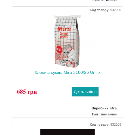
Поверхня
: Матова
Код товару
:
932950
Колір
: Білий
Розміри
: 315x1000
Кількість дизайнів
: 10
Клеюча суміш Mira 3100/25 Unifix
685 грн
Детальніше
Виробник
:
Mira
Тип
: звичайний
Вага
: 25 кг
Код товару
:
932208