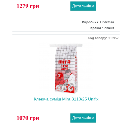
1279 грн
Детальніше
Виробник
:
Undefasa
Країна
: Іспанія
Поверхня
: Матова, Рельєфна
Код товару
:
932952
Колір
: Білий
Розміри
: 315x1000
Кількість дизайнів
: 10
Клеюча суміш Mira 3110/25 Unifix
1070 грн
Детальніше