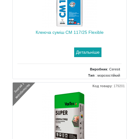
Клеюча суміш CM 117/25 Flexible
Детальніше
Виробник
:
Ceresit
Тип
: морозостійкий
Вага
: 25 кг
З
н
я
т
и
й
з
в
и
р
о
б
н
и
ц
т
в
а
Код товару
:
179201