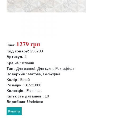
1279 грн
Ціна:
Код товару:
298703
Артикул:
4
Країна
:
Іспанія
Тип
:
Для ванної, Для кухні, Ректифікат
Поверхня
:
Матова, Рельєфна
Колір
:
Білий
Розміри
:
315x1000
Колекція
:
Essenza
Кількість дизайнів
:
10
Виробник
:
Undefasa
Купити