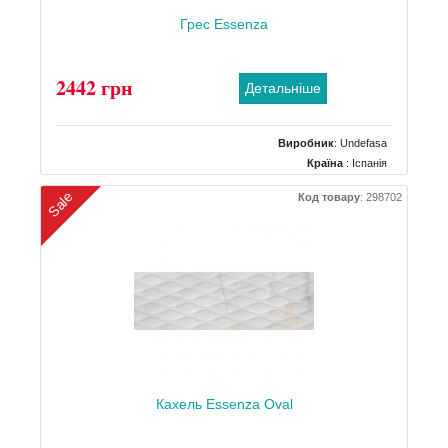
Грес Essenza
2442 грн
Детальніше
Виробник
:
Undefasa
Країна
: Іспанія
Поверхня
: Матова
Sale
Код товару
:
298702
Колір
: Білий
Розміри
: 600x1200
Клас зносостійкості
: 4
Кількість дизайнів
: 10
Кахель Essenza Oval