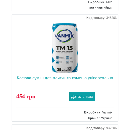
Виробник
:
Mira
Тип
: звичайний
Вага
: 25 кг
Код товару
:
343203
Клеюча суміш для плитки та каменю універсальна
454 грн
Детальніше
Виробник
:
Vanmix
Країна
: Україна
Тип
: морозостійкий
Код товару
:
932206
Вага
: 25 кг