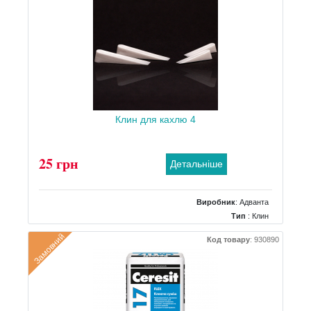
Клин для кахлю 4
25 грн
Детальніше
Виробник
:
Адванта
Тип
: Клин
Замовний
Код товару
:
930890