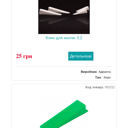
Клин для кахлю 3,2
25 грн
Детальніше
Виробник
:
Адванта
Тип
: Клин
Код товару
:
932211