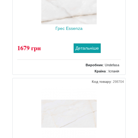
Грес Essenza
1679 грн
Детальніше
Виробник
:
Undefasa
Країна
: Іспанія
Поверхня
: Матова
Код товару
:
298704
Колір
: Білий
Розміри
: 600x600
Клас зносостійкості
: 4
Кількість дизайнів
: 12