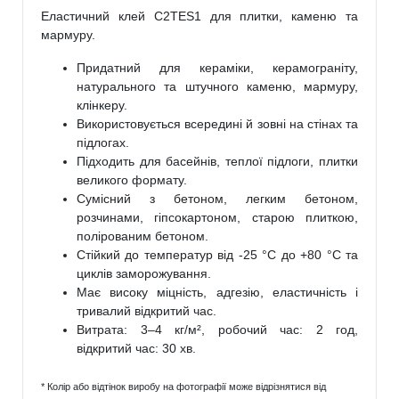
Еластичний клей C2TES1 для плитки, каменю та
мармуру.
Придатний для кераміки, керамограніту,
натурального та штучного каменю, мармуру,
клінкеру.
Використовується всередині й зовні на стінах та
підлогах.
Підходить для басейнів, теплої підлоги, плитки
великого формату.
Сумісний з бетоном, легким бетоном,
розчинами, гіпсокартоном, старою плиткою,
полірованим бетоном.
Стійкий до температур від -25 °C до +80 °C та
циклів заморожування.
Має високу міцність, адгезію, еластичність і
тривалий відкритий час.
Витрата: 3–4 кг/м², робочий час: 2 год,
відкритий час: 30 хв.
* Колір або відтінок виробу на фотографії може відрізнятися від