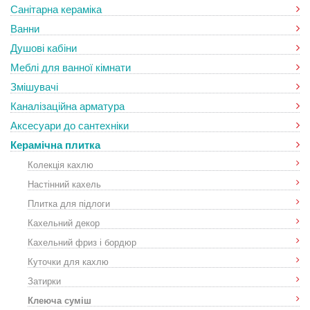
Санітарна кераміка
Ванни
Душові кабіни
Меблі для ванної кімнати
Змішувачі
Каналізаційна арматура
Аксесуари до сантехніки
Керамічна плитка
Колекція кахлю
Настінний кахель
Плитка для підлоги
Кахельний декор
Кахельний фриз і бордюр
Куточки для кахлю
Затирки
Клеюча суміш