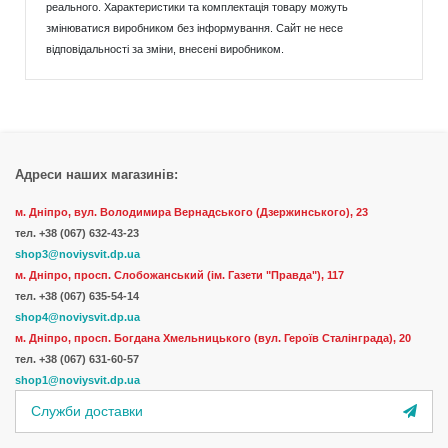
реального. Характеристики та комплектація товару можуть
змінюватися виробником без інформування. Сайт не несе
відповідальності за зміни, внесені виробником.
Адреси наших магазинів:
м. Дніпро, вул. Володимира Вернадського (Дзержинського), 23
тел.
+38 (067) 632-43-23
shop3@noviysvit.dp.ua
м. Дніпро, просп. Слобожанський (ім. Газети "Правда"), 117
тел. +38 (067) 635-54-14
shop4@noviysvit.dp.ua
м. Дніпро, просп. Богдана Хмельницького (вул. Героїв Сталінграда), 20
тел. +38 (067) 631-60-57
shop1@noviysvit.dp.ua
Служби доставки