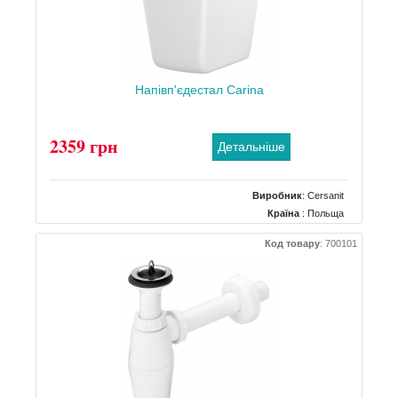
Напівп'єдестал Carina
2359 грн
Детальніше
Виробник
:
Cersanit
Країна
: Польща
Колір
: Білий
Код товару
:
700101
Тип
: Полупьедестал