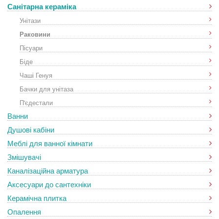
Санітарна кераміка
Унітази
Раковини
Пісуари
Біде
Чаші Генуя
Бачки для унітаза
П'єдестали
Ванни
Душові кабіни
Меблі для ванної кімнати
Змішувачі
Каналізаційна арматура
Аксесуари до сантехніки
Керамічна плитка
Опалення