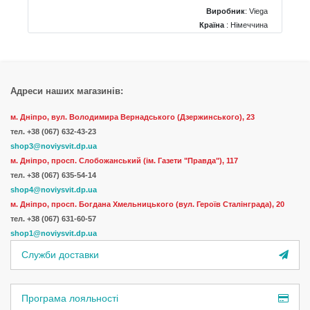
Виробник
:
Viega
Країна
: Німеччина
Тип
: для раковини
Матеріал
: латунь
Адреси наших магазинів:
м. Дніпро, вул. Володимира Вернадського (Дзержинського), 23
тел.
+38 (067) 632-43-23
shop3@noviysvit.dp.ua
м. Дніпро, просп. Слобожанський (ім. Газети "Правда"), 117
тел. +38 (067) 635-54-14
shop4@noviysvit.dp.ua
м. Дніпро, просп. Богдана Хмельницького (вул. Героїв Сталінграда), 20
тел. +38 (067) 631-60-57
shop1@noviysvit.dp.ua
Служби доставки
Програма лояльності