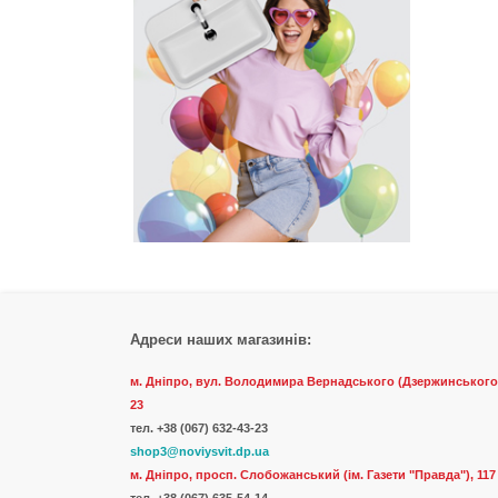
Адреси наших магазинів:
м. Дніпро, вул. Володимира Вернадського (Дзержинського
23
тел.
+38 (067) 632-43-23
shop3@noviysvit.dp.ua
м. Дніпро, просп. Слобожанський (ім. Газети "Правда"), 117
тел. +38 (067) 635-54-14