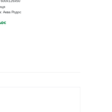
:
600x126x50
иця
к
:
Аква Родос