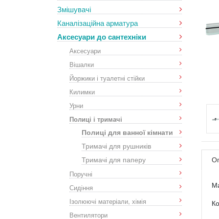
Змішувачі
Каналізаційна арматура
Аксесуари до сантехніки
Аксесуари
Вішалки
Йоржики і туалетні стійки
Килимки
Урни
Полиці і тримачі
Полиці для ванної кімнати
Тримачі для рушників
Тримачі для паперу
О
Поручні
Ма
Сидіння
Ізолюючі матеріали, хімія
Ко
Вентилятори