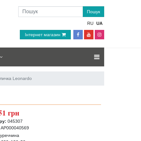
RU
UA
Інтернет магазин
личка Leonardo
51 грн
ру:
045307
АР000040569
уреччина