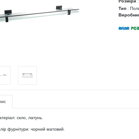
Розміри
Тип
:
Пол
Виробни
пис
теріал: скло, латунь.
лір фурнітури: чорний матовий.