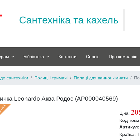
Сантехніка та кахель
ерам
Бібліотека
Контакти
Сервіс
Про компанію
до сантехніки
Полиці і тримачі
Полиці для ванної кімнати
По
ичка Leonardo Аква Родос (
АР000040569
)
вний
20
Ціна:
Код това
Артикул:
Країна
:
Т