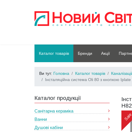
Каталог товарів
Бренди
Акції
Партн
Ви тут:
Головна
Каталог товарів
Каналізац
Інсталяційна система Oli 80 з кнопкою Ipl
Каталог продукції
Інс
H82
Санітарна кераміка
Sal
Ванни
Душові кабіни