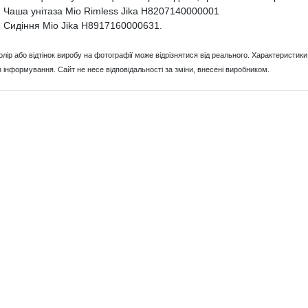
Чаша унітаза Mio Rimless Jika H8207140000001
Сидіння Mio Jika H8917160000631.
Колір або відтінок виробу на фотографії може відрізнятися від реального. Характерист
з інформування. Сайт не несе відповідальності за зміни, внесені виробником.