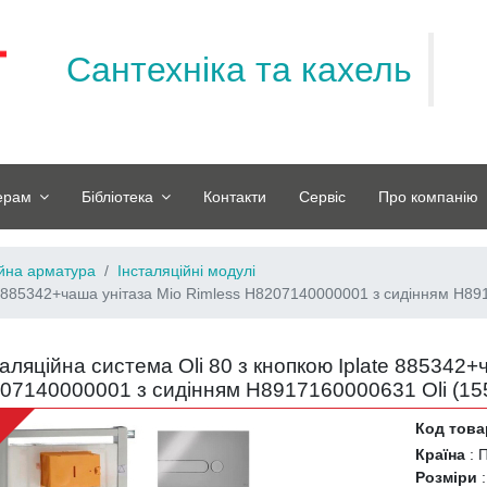
Сантехніка та кахель
ерам
Бібліотека
Контакти
Сервіс
Про компанію
ійна арматура
Інсталяційні модулі
ate 885342+чаша унітаза Mio Rimless H8207140000001 з сидінням H8
таляційна система Oli 80 з кнопкою Iplate 885342+
07140000001 з сидінням H8917160000631 Oli (
15
e
Код това
Країна
:
П
Розміри