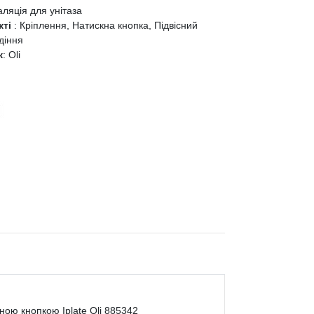
аляція для унітаза
кті
:
Кріплення, Натискна кнопка, Підвісний
діння
к
:
Oli
ною кнопкою Iplate Oli 885342