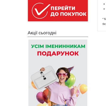
* 
бе
Акції сьогодні