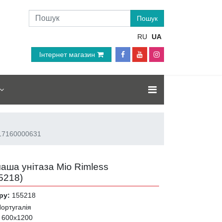
RU
UA
Інтернет магазин
917160000631
чаша унітаза Mio Rimless
5218
)
ру:
155218
ортугалія
:
600x1200