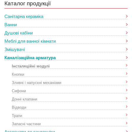
Каталог продукції
Санітарна кераміка
Ванни
Душові кабіни
Меблі для ванної кімнати
Змішувачі
Каналізаційна арматура
Інсталяційні модулі
Кнопки
Зливні і напускні механізми
Сифони
Донні клапани
Відводи
Трапи
Запасні частини
Аксесуари до сантехніки