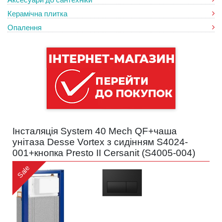
Керамічна плитка
Опалення
Інсталяція System 40 Mech QF+чаша
унітаза Desse Vortex з сидінням S4024-
001+кнопка Presto II Cersanit (
S4005-004
)
Sale