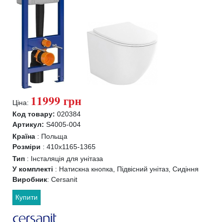
11999 грн
Ціна:
Код товару:
020384
Артикул:
S4005-004
Країна
:
Польща
Розміри
:
410x1165-1365
Тип
:
Інсталяція для унітаза
У комплекті
:
Натискна кнопка, Підвісний унітаз, Сидіння
Виробник
:
Cersanit
Купити