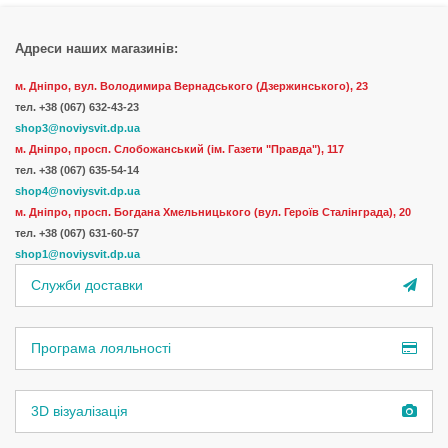
Адреси наших магазинів:
м. Дніпро, вул. Володимира Вернадського (Дзержинського), 23
тел.
+38 (067) 632-43-23
shop3@noviysvit.dp.ua
м. Дніпро, просп. Слобожанський (ім. Газети "Правда"), 117
тел. +38 (067) 635-54-14
shop4@noviysvit.dp.ua
м. Дніпро, просп. Богдана Хмельницького (вул. Героїв Сталінграда), 20
тел. +38 (067) 631-60-57
shop1@noviysvit.dp.ua
Служби доставки
Програма лояльності
3D візуалізація