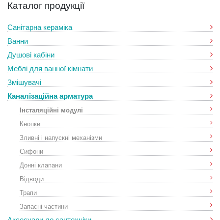
Каталог продукції
Санітарна кераміка
Ванни
Душові кабіни
Меблі для ванної кімнати
Змішувачі
Каналізаційна арматура
Інсталяційні модулі
Кнопки
Зливні і напускні механізми
Сифони
Донні клапани
Відводи
Трапи
Запасні частини
Аксесуари до сантехніки