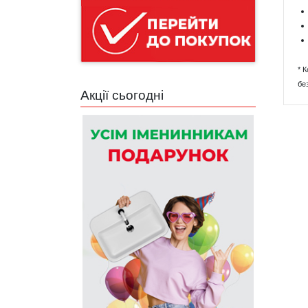
* 
бе
Акції сьогодні