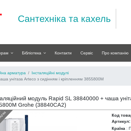
Сантехніка та кахель
ерам
Бібліотека
Контакти
Сервіс
Про компанію
ійна арматура
Інсталяційні модулі
аша унітаза Arteco з сидінням і кріпленням 3855800M
таляційний модуль Rapid SL 38840000 + чаша уніта
5800M Grohe (
38840CА2
)
З
н
я
т
и
з
в
и
р
о
б
н
и
ц
т
в
й
а
Код това
Артикул:
Країна
: