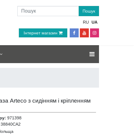
RU
UA
Інтернет магазин
за Arteco з сидінням і кріпленням
ру:
971398
38840CА2
Польща