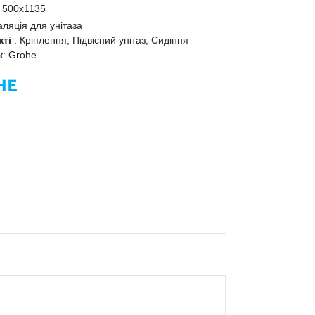
:
500x1135
аляція для унітаза
кті
:
Кріплення, Підвісний унітаз, Сидіння
к
:
Grohe