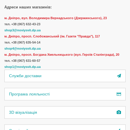
Адреси наших магазинів:
м. Дніпро, вул. Володимира Вернадського (Дзержинського), 23
тел.
+38 (067) 632-43-23
shop3@noviysvit.dp.ua
м. Дніпро, просп. Слобожанський (ім. Газети "Правда"), 117
тел. +38 (067) 635-54-14
shop4@noviysvit.dp.ua
м. Дніпро, просп. Богдана Хмельницького (вул. Героїв Сталінграда), 20
тел. +38 (067) 631-60-57
shop1@noviysvit.dp.ua
Служби доставки
Програма лояльності
3D візуалізація