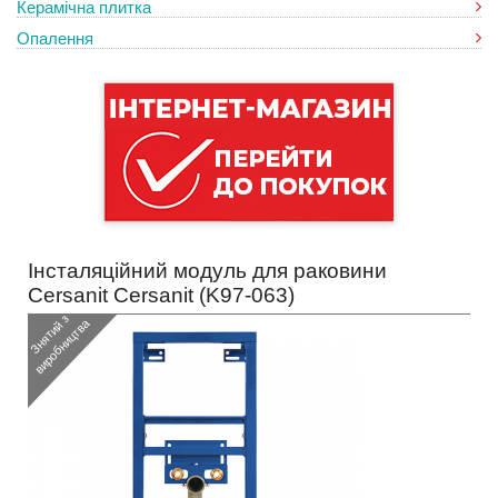
Керамічна плитка
Опалення
Інсталяційний модуль для раковини
Cersanit Cersanit (
K97-063
)
З
н
я
т
и
з
в
и
р
о
б
н
и
ц
т
в
й
а