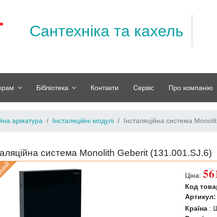
Сантехніка та кахель
ерам
Бібліотека
Контакти
Сервіс
Про компанію
ійна арматура
Інсталяційні модулі
Інсталяційна система Monoli
таляційна система Monolith Geberit (
131.001.SJ.6
)
вний
56
Ціна:
Код това
Артикул:
Країна
:
Ш