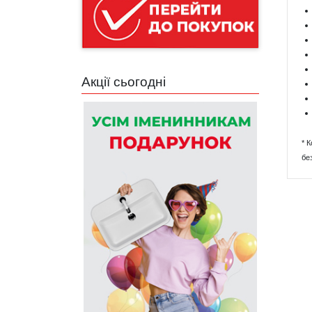
Акції сьогодні
* 
бе