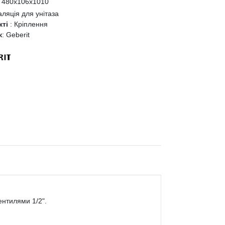
:
480x106x1010
аляція для унітаза
кті
:
Кріплення
к
:
Geberit
ентилями 1/2".