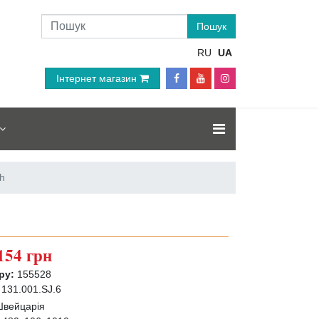
RU
UA
Інтернет магазин
th
154 грн
ру:
155528
131.001.SJ.6
вейцарія