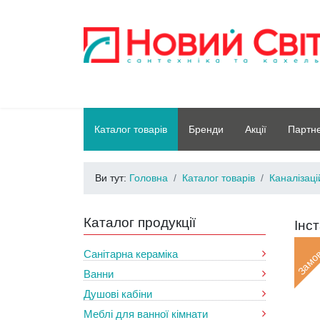
Каталог товарів
Бренди
Акції
Партн
Ви тут:
Головна
Каталог товарів
Каналізац
Каталог продукції
Інс
Замо
Санітарна кераміка
Ванни
Душові кабіни
Меблі для ванної кімнати