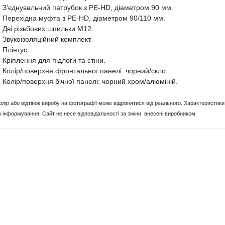
З'єднувальний патрубок з PE-HD, діаметром 90 мм.
Перехідна муфта з PE-HD, діаметром 90/110 мм.
Дві різьбових шпильки M12.
Звукоізоляційний комплект.
Плінтус.
Кріплення для підлоги та стіни.
Колір/поверхня фронтальної панелі: чорний/скло.
Колір/поверхня бічної панелі: чорний хром/алюміній.
Колір або відтінок виробу на фотографії може відрізнятися від реального. Характерист
з інформування. Сайт не несе відповідальності за зміни, внесені виробником.