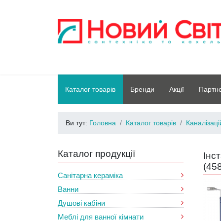
Каталог товарів
Бренди
Акції
Партн
Ви тут:
Головна
Каталог товарів
Каналізац
Каталог продукції
Інс
(
45
Санітарна кераміка
Ванни
Душові кабіни
Меблі для ванної кімнати