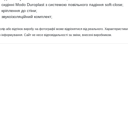
сидінні Modo Duroplast з системою повільного падіння soft-close;
кріплення до стіни;
звукоізоляційний комплект;
Колір або відтінок виробу на фотографії може відрізнятися від реального. Характерист
з інформування. Сайт не несе відповідальності за зміни, внесені виробником.