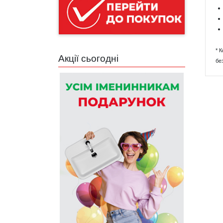
* 
Акції сьогодні
бе