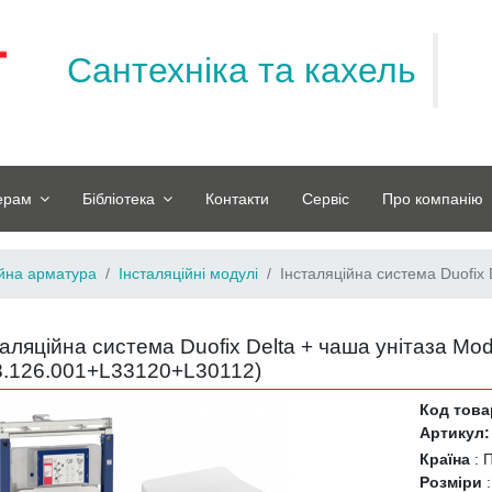
Сантехніка та кахель
ерам
Бібліотека
Контакти
Сервіс
Про компанію
ійна арматура
Інсталяційні модулі
Інсталяційна система Duofix 
таляційна система Duofix Delta + чаша унітаза Mod
8.126.001+L33120+L30112
)
Код това
Артикул:
Країна
:
Розміри