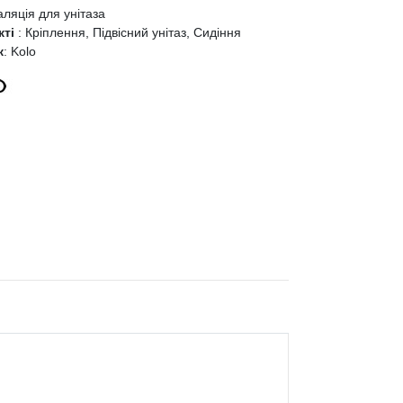
аляція для унітаза
кті
:
Кріплення, Підвісний унітаз, Сидіння
к
:
Kolo