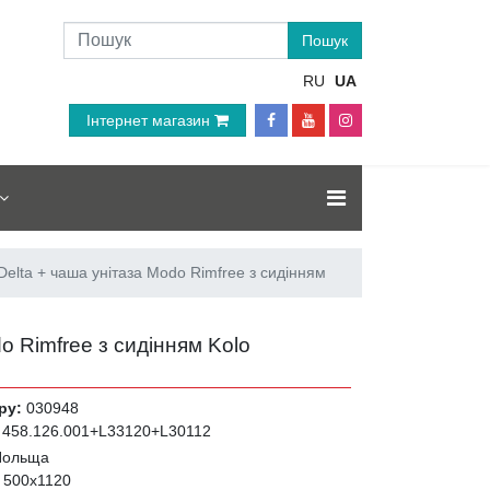
RU
UA
Інтернет магазин
Delta + чаша унітаза Modo Rimfree з сидінням
o Rimfree з сидінням Kolo
ру:
030948
458.126.001+L33120+L30112
Польща
:
500x1120