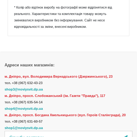
* Колір або відтінок виробу на фотографії може відрізнятися від
реального. Характеристики та комплектація товару можуть
змінюватися виробником без інформування. Сайт не несе
відповідальності за зміни, внесені виробником.
Адреси наших магазинів:
м. Дніпро, вул. Володимира Вернадського (Дзержинського), 23
тел.
+38 (067) 632-43-23
shop3@noviysvit.dp.ua
м. Дніпро, просп. Слобожанський (ім. Газети "Правда"), 117
тел. +38 (067) 635-54-14
shop4@noviysvit.dp.ua
м. Дніпро, просп. Богдана Хмельницького (вул. Героїв Сталінграда), 20
тел. +38 (067) 631-60-57
shop1@noviysvit.dp.ua