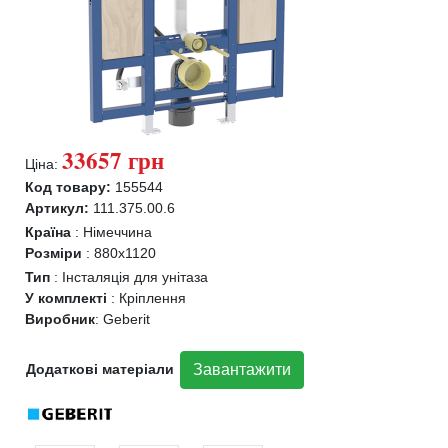
33657 грн
Ціна:
Код товару:
155544
Артикул:
111.375.00.6
Країна
:
Німеччина
Розміри
:
880x1120
Тип
:
Інсталяція для унітаза
У комплекті
:
Кріплення
Виробник
:
Geberit
Додаткові матеріали
Завантажити