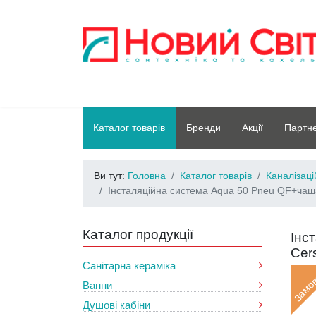
Каталог товарів
Бренди
Акції
Партн
Ви тут:
Головна
Каталог товарів
Каналізац
Інсталяційна система Aqua 50 Pneu QF+чаша 
Каталог продукції
Інс
Cers
Санітарна кераміка
Замо
Ванни
Душові кабіни