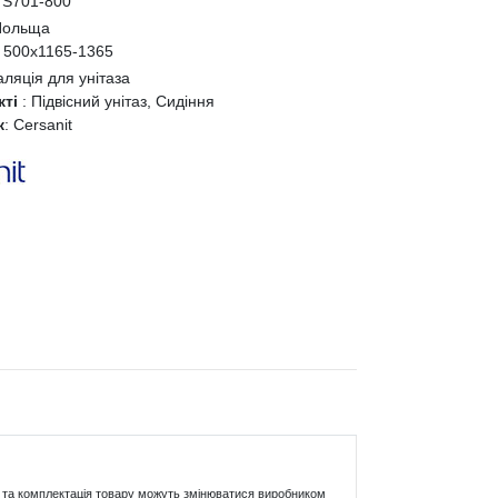
S701-800
Польща
:
500x1165-1365
аляція для унітаза
кті
:
Підвісний унітаз, Сидіння
к
:
Cersanit
ики та комплектація товару можуть змінюватися виробником