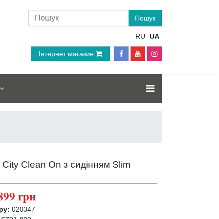
RU
UA
Інтернет магазин
City Clean On з сидінням Slim
899 грн
ру:
020347