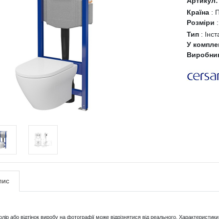
Артикул:
Країна
:
Розміри
Тип
:
Інст
У компле
Виробни
пис
Колір або відтінок виробу на фотографії може відрізнятися від реального. Характерист