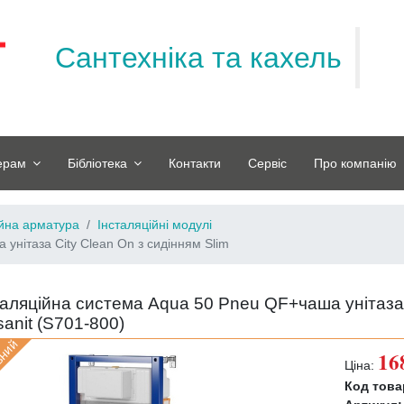
Сантехніка та кахель
ерам
Бібліотека
Контакти
Сервіс
Про компанію
ійна арматура
Інсталяційні модулі
унітаза City Clean On з сидінням Slim
таляційна система Aqua 50 Pneu QF+чаша унітаза 
anit (
S701-800
)
вний
16
Ціна:
Код това