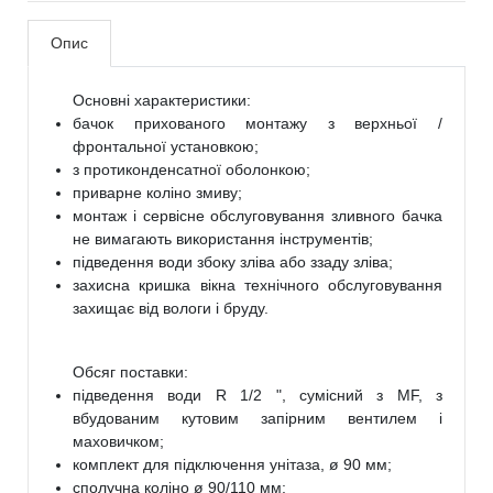
Опис
Основні характеристики:
бачок прихованого монтажу з верхньої /
фронтальної установкою;
з протиконденсатної оболонкою;
приварне коліно змиву;
монтаж і сервісне обслуговування зливного бачка
не вимагають використання інструментів;
підведення води збоку зліва або ззаду зліва;
захисна кришка вікна технічного обслуговування
захищає від вологи і бруду.
Обсяг поставки:
підведення води R 1/2 ", сумісний з MF, з
вбудованим кутовим запірним вентилем і
маховичком;
комплект для підключення унітаза, ø 90 мм;
сполучна коліно ø 90/110 мм;