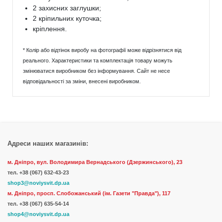
2 захисних заглушки;
2 кріпильних куточка;
кріплення.
* Колір або відтінок виробу на фотографії може відрізнятися від
реального. Характеристики та комплектація товару можуть
змінюватися виробником без інформування. Сайт не несе
відповідальності за зміни, внесені виробником.
Адреси наших магазинів:
м. Дніпро, вул. Володимира Вернадського (Дзержинського), 23
тел.
+38 (067) 632-43-23
shop3@noviysvit.dp.ua
м. Дніпро, просп. Слобожанський (ім. Газети "Правда"), 117
тел. +38 (067) 635-54-14
shop4@noviysvit.dp.ua