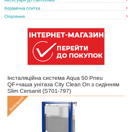
Керамічна плитка
Опалення
Інсталяційна система Aqua 50 Pneu
QF+чаша унітаза City Clean On з сидінням
Slim Cersanit (
S701-797
)
Замовний