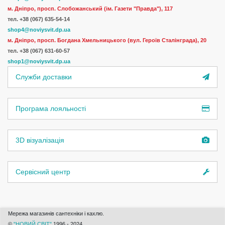
м. Дніпро, просп. Слобожанський (ім. Газети "Правда"), 117
тел. +38 (067) 635-54-14
shop4@noviysvit.dp.ua
м. Дніпро, просп. Богдана Хмельницького (вул. Героїв Сталінграда), 20
тел. +38 (067) 631-60-57
shop1@noviysvit.dp.ua
Служби доставки
Програма лояльності
3D візуалізація
Сервісний центр
Мережа магазинів сантехніки і кахлю.
©
"НОВИЙ СВІТ"
1996 - 2024.