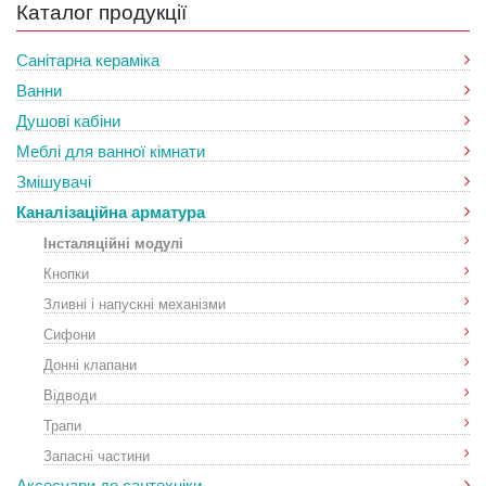
Каталог продукції
Санітарна кераміка
Ванни
Душові кабіни
Меблі для ванної кімнати
Змішувачі
Каналізаційна арматура
Інсталяційні модулі
Кнопки
Зливні і напускні механізми
Сифони
Донні клапани
Відводи
Трапи
Запасні частини
Аксесуари до сантехніки