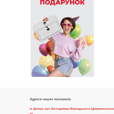
Адреси наших магазинів:
м. Дніпро, вул. Володимира Вернадського (Дзержинського
23