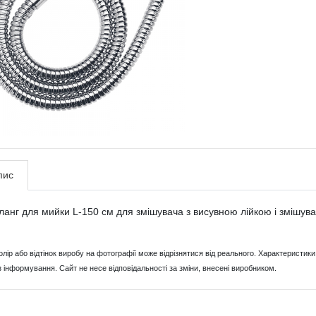
пис
анг для мийки L-150 cм для змішувача з висувною лійкою і змішувач
Колір або відтінок виробу на фотографії може відрізнятися від реального. Характерист
з інформування. Сайт не несе відповідальності за зміни, внесені виробником.