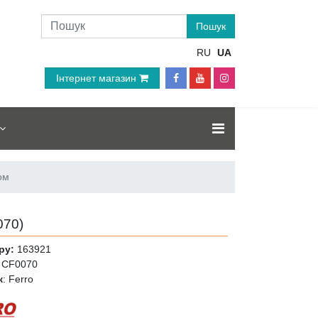
RU
UA
Інтернет магазин
ом
070
)
ру:
163921
CF0070
к
:
Ferro