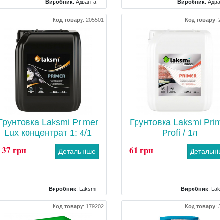
Виробник
:
Адванта
Виробник
:
Адва
Тип
: Хрестик шовний
Тип
: Хрестик шов
Код товару
:
205501
Код товару
:
Грунтовка Laksmi Primer
Грунтовка Laksmi Pri
Lux концентрат 1: 4/1
Profi / 1л
137 грн
61 грн
Детальніше
Детальн
Виробник
:
Laksmi
Виробник
:
Lak
Тип
: Грунтовка
Тип
: Грунт
Код товару
:
179202
Код товару
:
Об`єм/Вага
: 1 л
Об`єм/Вага
: