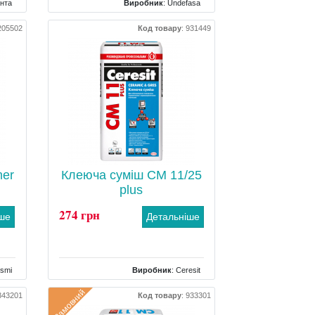
нта
Виробник
:
Undefasa
ний
Країна
: Іспанія
205502
Код товару
:
931449
Поверхня
: Матова
Колір
: Чорний
Розміри
: 600x1200
Клас зносостійкості
: 2
Кількість дизайнів
: 10
mer
Клеюча суміш CM 11/25
plus
274 грн
іше
Детальніше
smi
Виробник
:
Ceresit
овка
Тип
: морозостійкий
Замовний
343201
Код товару
:
933301
 1 л
Вага
: 25 кг