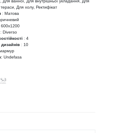
, Для ванної, Для внутрішньої укладання, Для
 тераси, Для холу, Ректифікат
я
:
Матова
оричневий
:
600x1200
я
:
Diverso
состійкості
:
4
ь дизайнів
:
10
мармур
к
:
Undefasa