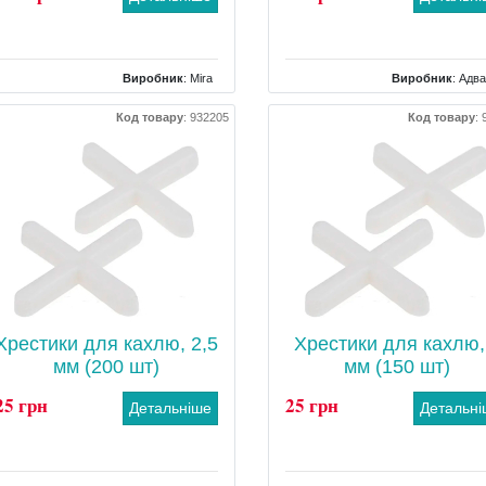
Виробник
:
Mira
Виробник
:
Адва
Тип
: звичайний
Тип
: Хрестик шов
Код товару
:
932205
Код товару
:
Вага
: 25 кг
Хрестики для кахлю, 2,5
Хрестики для кахлю,
мм (200 шт)
мм (150 шт)
25 грн
25 грн
Детальніше
Детальн