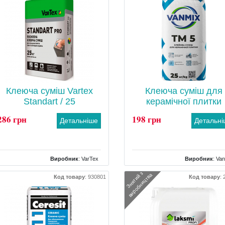
Клеюча суміш Vartex
Клеюча суміш для
Standart / 25
керамічної плитки
286 грн
198 грн
Детальніше
Детальн
Виробник
:
VarTex
Виробник
:
Van
З
н
я
т
и
й
з
в
и
р
о
б
н
и
ц
т
в
Тип
: морозостійкий
Країна
: Укр
а
Код товару
:
930801
Код товару
:
Вага
: 25 кг
Тип
: морозості
Вага
: 2