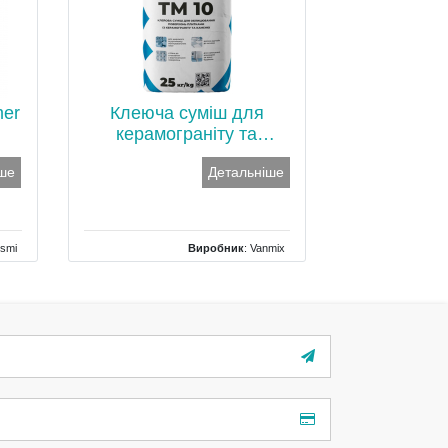
mer
Клеюча суміш для
керамограніту та
каменю
іше
Детальніше
smi
Виробник
:
Vanmix
овка
Країна
: Україна
10 л
Тип
: морозостійкий
Вага
: 25 кг