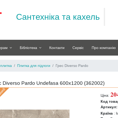
Сантехніка та кахель
ерам
Бібліотека
Контакти
Сервіс
Про компанію
 плитка
Плитка для підлоги
Грес Diverso Pardo
с Diverso Pardo Undefasa 600x1200 (
362002
)
вний
20
Ціна:
Код това
Артикул:
Країна
:
І