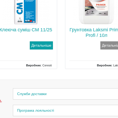
Клеюча суміш СМ 11/25
Грунтовка Laksmi Pri
Profi / 10л
Детальніше
Детальн
Виробник
:
Ceresit
Виробник
:
Lak
Тип
: морозостійкий
Тип
: Грунт
Вага
: 25 кг
Об`єм/Вага
: 
Служби доставки
),
Програма лояльності