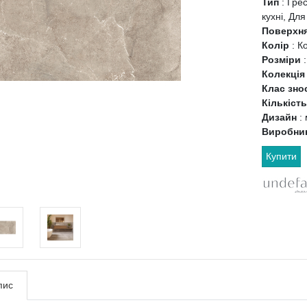
Тип
:
Грес
кухні, Для
Поверхн
Колір
:
К
Розміри
Колекці
Клас зно
Кількіст
Дизайн
:
Виробни
Купити
пис