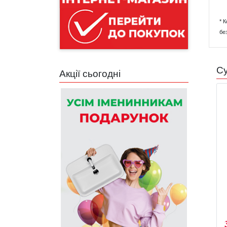
* 
бе
Су
Акції сьогодні