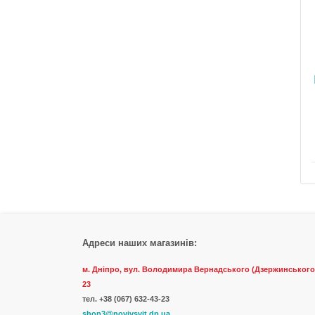
Адреси наших магазинів:
м. Дніпро, вул. Володимира Вернадського (Дзержинського
23
тел.
+38 (067) 632-43-23
shop3@noviysvit.dp.ua