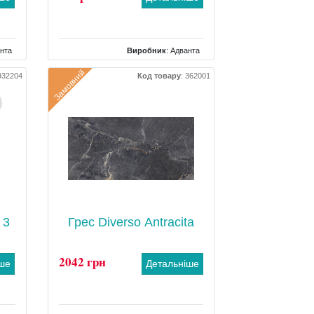
нта
Виробник
:
Адванта
ний
Тип
: Хрестик шовний
Замовний
932204
Код товару
:
362001
 3
Грес Diverso Antracita
2042 грн
іше
Детальніше