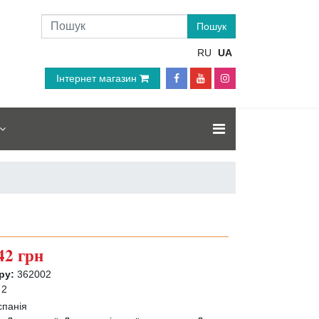
RU
UA
Інтернет магазин
42 грн
ру:
362002
2
спанія