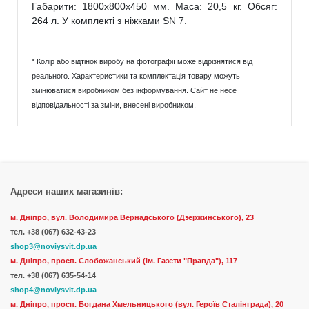
Габарити: 1800х800х450 мм. Маса: 20,5 кг. Обсяг:
264 л. У комплекті з ніжками SN 7.
* Колір або відтінок виробу на фотографії може відрізнятися від
реального. Характеристики та комплектація товару можуть
змінюватися виробником без інформування. Сайт не несе
відповідальності за зміни, внесені виробником.
Адреси наших магазинів:
м. Дніпро, вул. Володимира Вернадського (Дзержинського), 23
тел.
+38 (067) 632-43-23
shop3@noviysvit.dp.ua
м. Дніпро, просп. Слобожанський (ім. Газети "Правда"), 117
тел. +38 (067) 635-54-14
shop4@noviysvit.dp.ua
м. Дніпро, просп. Богдана Хмельницького (вул. Героїв Сталінграда), 20