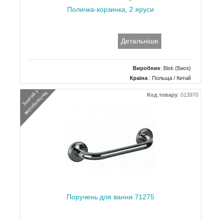
Поличка-корзинка, 2 яруси
Детальніше
Виробник
:
Bisk (Биск)
Країна
: Польща / Китай
Тип
: Полиця
З
н
я
т
и
й
з
в
и
р
о
б
н
и
ц
т
в
а
Код товару
:
013970
Поручень для ванни 71275