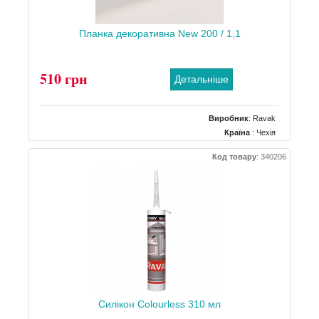
Планка декоративна New 200 / 1,1
510 грн
Детальніше
Виробник
:
Ravak
Країна
: Чехія
Код товару
:
340206
Силікон Сolourless 310 мл