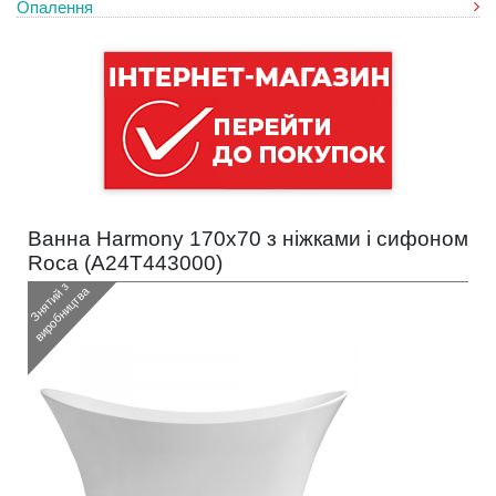
Опалення
Ванна Harmony 170x70 з ніжками і сифоном
Roca (
A24T443000
)
З
н
я
т
и
з
в
и
р
о
б
н
и
ц
т
в
й
а