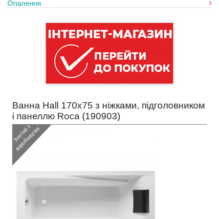
Опалення
Ванна Hall 170x75 з ніжками, підголовником
і панеллю Roca (
190903
)
З
н
я
т
и
з
в
и
р
о
б
н
и
ц
т
в
й
а