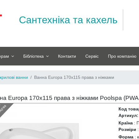
Сантехніка та кахель
ерам
Бібліотека
Контакти
Сервіс
Про компанію
крилові ванни
Ванна Europa 170x115 права з ніжками
на Europa 170x115 права з ніжками Poolspa (
PWA
З
н
я
т
и
з
в
и
р
о
б
н
и
ц
т
в
й
а
Код това
Артикул:
Країна
:
Розміри
Форма
: