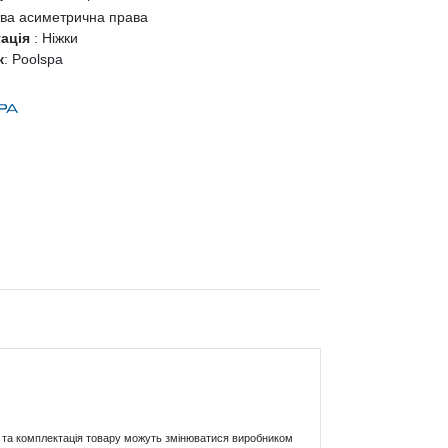
ва асиметрична права
тація
:
Ніжки
к
:
Poolspa
ики та комплектація товару можуть змінюватися виробником