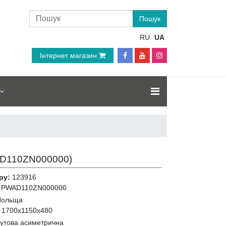
RU
UA
Інтернет магазин
D110ZN000000
)
ру:
123916
PWAD110ZN000000
Польща
:
1700x1150x480
кутова асиметрична