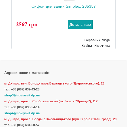
Сифон для ванни Simplex, 285357
2567 грн
Детальніше
Виробник
:
Viega
Країна
: Німеччина
Тип
: для ванн
Матеріал
: пластик
Адреси наших магазинів:
м. Дніпро, вул. Володимира Вернадського (Дзержинського), 23
тел.
+38 (067) 632-43-23
shop3@noviysvit.dp.ua
м. Дніпро, просп. Слобожанський (ім. Газети "Правда"), 117
тел. +38 (067) 635-54-14
shop4@noviysvit.dp.ua
м. Дніпро, просп. Богдана Хмельницького (вул. Героїв Сталінграда), 20
тел. +38 (067) 631-60-57