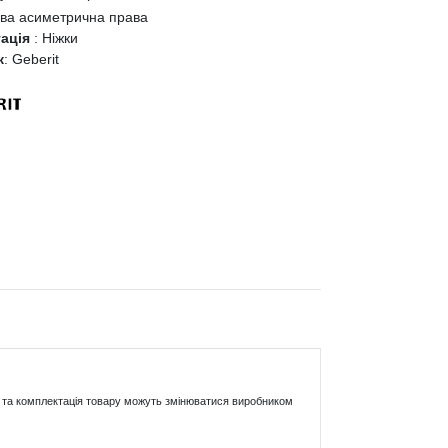
ва асиметрична права
тація
:
Ніжки
к
:
Geberit
ики та комплектація товару можуть змінюватися виробником