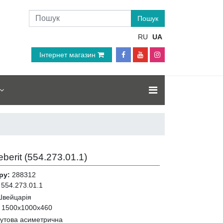
RU
UA
Інтернет магазин
berit (
554.273.01.1
)
ру:
288312
554.273.01.1
вейцарія
:
1500x1000x460
кутова асиметрична