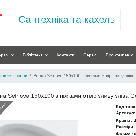
Сантехніка та кахель
ерам
Бібліотека
Контакти
Сервіс
Про компанію
крилові ванни
Ванна Selnova 150х100 з ніжками отвір зливу зліва
на Selnova 150х100 з ніжками отвір зливу зліва Ge
З
н
я
т
и
з
в
и
р
о
б
н
и
ц
т
в
й
а
Код това
Артикул:
Країна
:
Ш
Розміри
Форма
: