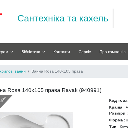
Сантехніка та кахель
ерам
Бібліотека
Контакти
Сервіс
Про компанію
крилові ванни
Ванна Rosa 140х105 права
на Rosa 140х105 права Ravak (
940991
)
З
н
я
т
и
з
в
и
р
о
б
н
и
ц
т
в
й
а
Код това
Країна
:
Ч
Розміри
Форма
:
Тип
:
Куто