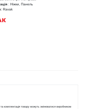
тація
:
Ніжки, Панель
к
:
Ravak
ики та комплектація товару можуть змінюватися виробником