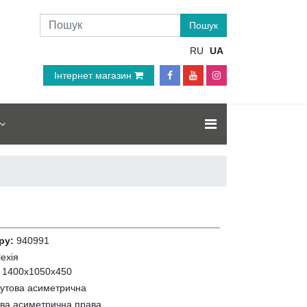
RU
UA
Інтернет магазин
ру:
940991
ехія
:
1400х1050х450
кутова асиметрична
ва асиметрична права