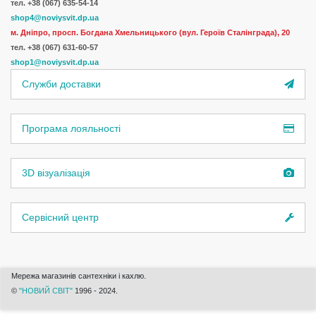
тел. +38 (067) 635-54-14
shop4@noviysvit.dp.ua
м. Дніпро, просп. Богдана Хмельницького (вул. Героїв Сталінграда), 20
тел. +38 (067) 631-60-57
shop1@noviysvit.dp.ua
Служби доставки
Програма лояльності
3D візуалізація
Сервісний центр
Мережа магазинів сантехніки і кахлю.
©
"НОВИЙ СВІТ"
1996 - 2024.