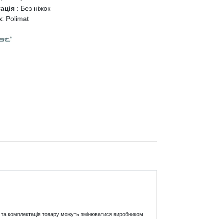
тація
:
Без ніжок
к
:
Polimat
ики та комплектація товару можуть змінюватися виробником