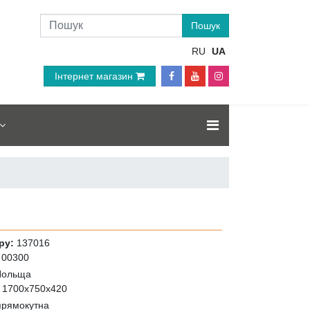
RU
UA
Інтернет магазин
ру:
137016
00300
Польща
:
1700x750x420
прямокутна