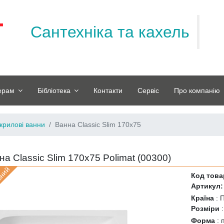
Сантехніка та кахель
ерам
Бібліотека
Контакти
Сервіс
Про компанію
крилові ванни
Ванна Classic Slim 170x75
на Classic Slim 170x75 Polimat (
00300
)
вний
Код това
Артикул:
Країна
:
Розміри
Форма
: