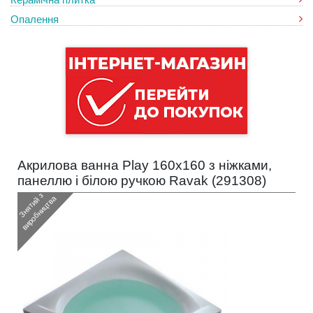
Опалення
Акрилова ванна Play 160x160 з ніжками,
панеллю і білою ручкою Ravak (
291308
)
З
н
я
т
и
з
в
и
р
о
б
н
и
ц
т
в
й
а