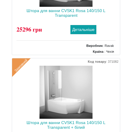
Штора для ванни CVSK1 Rosa 140/150 L
Transparent
25296 грн
Детальніше
Виробник
:
Ravak
Країна
: Чехія
Розміри
: 850x1500
Замовний
Код товару
:
371082
Тип
: Радіальна до кутової ванни
Штора для ванни CVSK1 Rosa 140/150 L
Transparent + білий