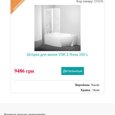
Замовний
Код товару
:
375035
Тип
: Складна гармошка
Шторка для ванни VSK 2 Rosa 150 L
9486 грн
Детальніше
Виробник
:
Ravak
Країна
: Чехія
Розміри
: 925x1500
Тип
: Складна гармошка
Адреси наших магазинів: