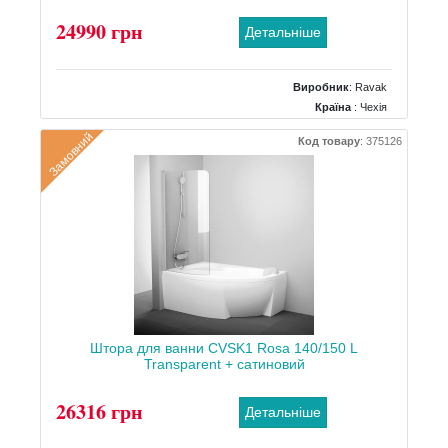
24990 грн
Детальніше
Виробник
:
Ravak
Країна
: Чехія
Розміри
: 850x1500
Замовний
Код товару
:
375126
Тип
: Радіальна до кутової ванни
Штора для ванни CVSK1 Rosa 140/150 L
Transparent + сатиновий
26316 грн
Детальніше