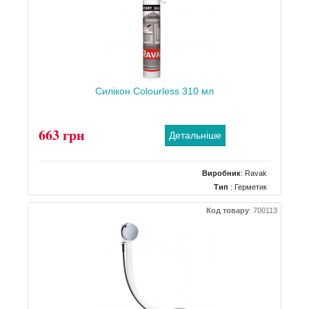
Силікон Сolourless 310 мл
663 грн
Детальніше
Виробник
:
Ravak
Тип
: Герметик
Код товару
:
700113