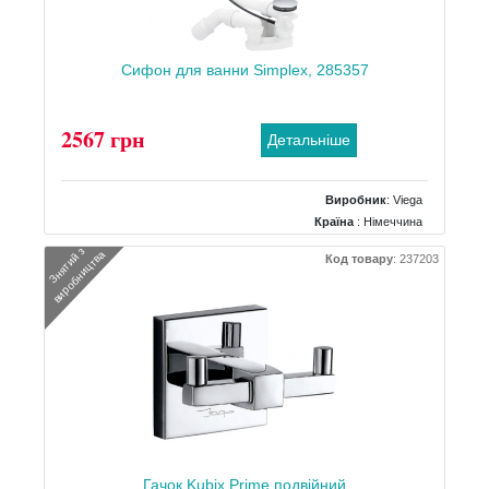
Сифон для ванни Simplex, 285357
2567 грн
Детальніше
Виробник
:
Viega
Країна
: Німеччина
Тип
: для ванн
З
н
я
т
и
й
з
в
и
р
о
б
н
и
ц
т
в
а
Код товару
:
237203
Матеріал
: пластик
Гачок Kubix Prime подвійний