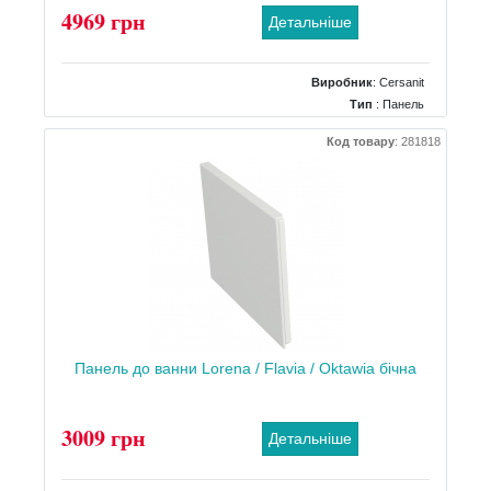
4969 грн
Детальніше
Виробник
:
Cersanit
Тип
: Панель
Форма панелі
: Фронтальна прямокутна
Код товару
:
281818
Панель до ванни Lorena / Flavia / Oktawia бічна
3009 грн
Детальніше