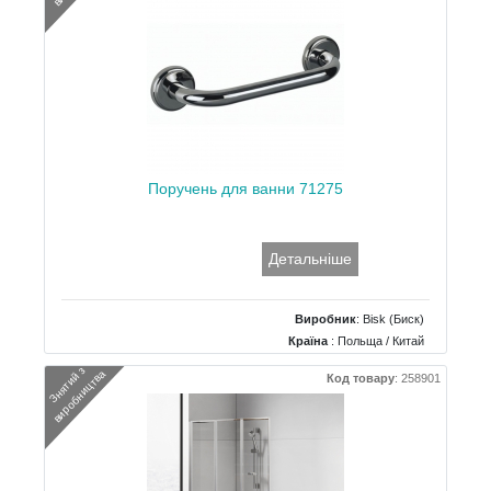
Поручень для ванни 71275
Детальніше
Виробник
:
Bisk (Биск)
Країна
: Польща / Китай
З
н
я
т
и
й
з
в
и
р
о
б
н
и
ц
т
в
а
Код товару
:
258901