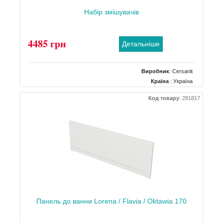
Набір змішувачів
4485 грн
Детальніше
Виробник
:
Cersanit
Країна
: Україна
Комплектація
: тримач для душу, душовий шланг, лійка,
Код товару
:
281817
змішувач для ванни, змішувач для раковини
Панель до ванни Lorena / Flavia / Oktawia 170