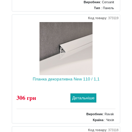
Виробник
:
Cersanit
Тип
: Панель
Форма панелі
: Бічна прямокутна
Код товару
:
373119
Планка декоративна New 110 / 1,1
306 грн
Детальніше
Виробник
:
Ravak
Країна
: Чехія
Код товару
:
373118