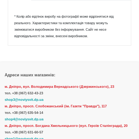
* Колір або відтінок виробу на фотографії може відрізнятися від
реального. Характеристики та комплектація товару можуть
змінюватися виробником без інформування. Сайт не несе
відповідальності за зміни, внесені виробником.
Адреси наших магазинів:
м. Дніпро, вул. Володимира Вернадського (Дзержинського), 23
тел.
+38 (067) 632-43-23
shop3@noviysvit.dp.ua
м. Дніпро, просп. Слобожанський (ім. Газети "Правда"), 117
тел. +38 (067) 635-54-14
shop4@noviysvit.dp.ua
м. Дніпро, просп. Богдана Хмельницького (вул. Героїв Сталінграда), 20
тел. +38 (067) 631-60-57
shop1@noviysvit.dp.ua