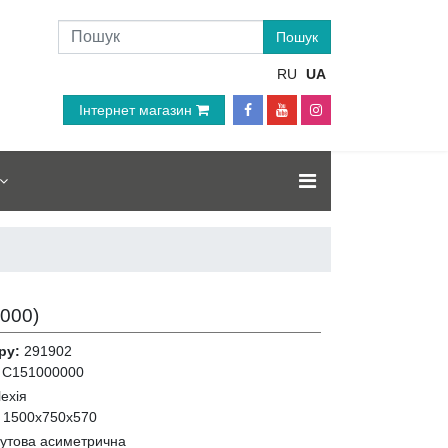
RU
UA
Інтернет магазин
000
)
ру:
291902
C151000000
ехія
:
1500x750x570
кутова асиметрична