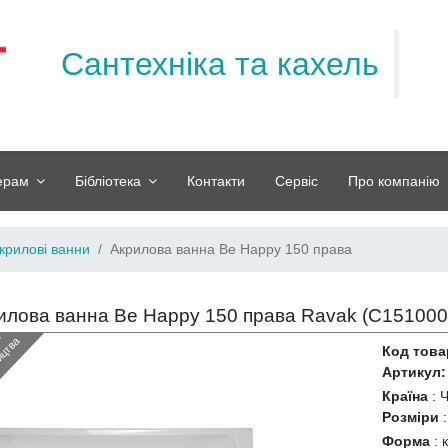
Сантехніка та кахель
ерам
Бібліотека
Контакти
Сервіс
Про компанію
крилові ванни
Акрилова ванна Be Happy 150 права
илова ванна Be Happy 150 права Ravak (
C151000
З
н
я
т
и
з
в
и
р
о
б
н
и
ц
т
в
й
а
Код това
Артикул:
Країна
:
Ч
Розміри
Форма
: