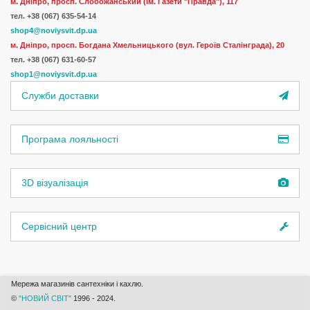
м. Дніпро, просп. Слобожанський (ім. Газети "Правда"), 117
тел. +38 (067) 635-54-14
shop4@noviysvit.dp.ua
м. Дніпро, просп. Богдана Хмельницького (вул. Героїв Сталінграда), 20
тел. +38 (067) 631-60-57
shop1@noviysvit.dp.ua
Служби доставки
Програма лояльності
3D візуалізація
Сервісний центр
Мережа магазинів сантехніки і кахлю.
©
"НОВИЙ СВІТ"
1996 - 2024.