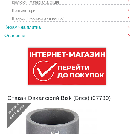
Ізолюючі матеріали, хімія
Вентилятори
Шторки і карнизи для ванної
Керамічна плитка
Опалення
Стакан Dakar сірий Bisk (Биск) (
07780
)
З
н
я
т
и
з
в
и
р
о
б
н
и
ц
т
в
й
а