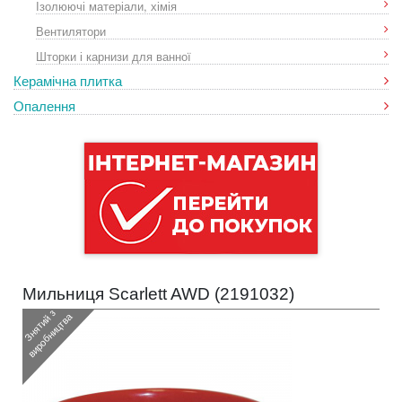
Ізолюючі матеріали, хімія
Вентилятори
Шторки і карнизи для ванної
Керамічна плитка
Опалення
Мильниця Scarlett AWD (
2191032
)
З
н
я
т
и
з
в
и
р
о
б
н
и
ц
т
в
й
а