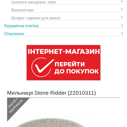
Ізолюючі матеріали, хімія
Вентилятори
Шторки і карнизи для ванної
Керамічна плитка
Опалення
Мильниця Stone Ridder (
22010311
)
З
н
я
т
и
з
в
и
р
о
б
н
и
ц
т
в
й
а